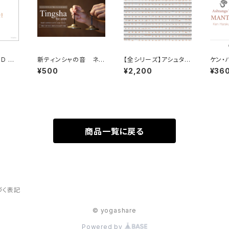
ND CA
新ティンシャの音 ネパ
【全シリーズ】アシュタン
ケン・
ールから取り寄せ貴重
ガヨガポスターS（The
わりの
¥500
¥2,200
¥36
）
な音を高品質で収録
primary to advance
MP3
d series）
商品一覧に戻る
づく表記
© yogashare
Powered by