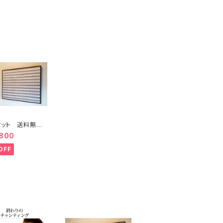
セット 送料無
シュタンガヨガポ
,800
L
OFF