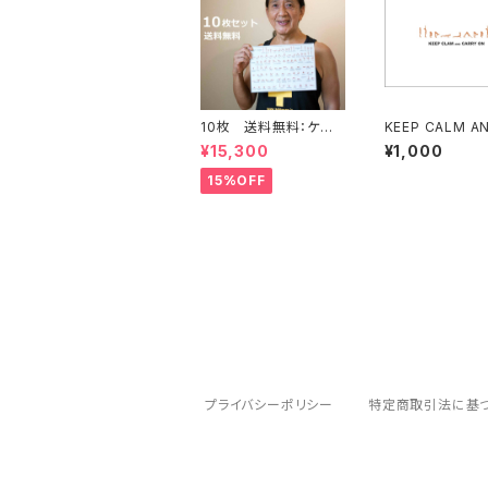
10枚 送料無料：ケン・
KEEP CALM A
ハラクマ先生監修 ア
RRY ON メッセージカ
¥15,300
¥1,000
シュタンガヨガ・シート
ード⑥（5枚セット
15%OFF
プライバシーポリシー
特定商取引法に基