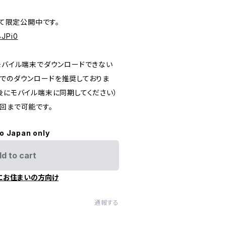
にて限定公開中です。
8JPi0
、モバイル端末でダウンロードできない
ンでのダウンロードを推奨しておりま
後にモバイル端末に同期してください）
回まで可能です。
to Japan only
d to cart
にお住まいの方向け
通報する