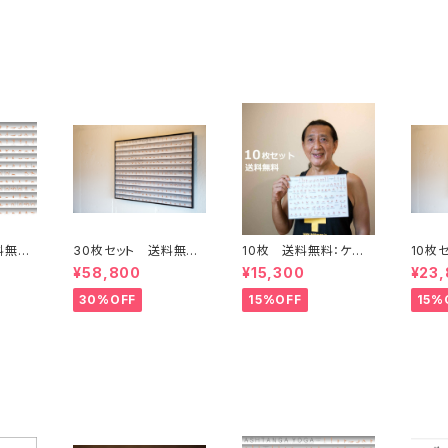
料無
30枚セット 送料無
10枚 送料無料：ケン・
10枚
ヨガポ
料 アシュタンガヨガポ
ハラクマ先生監修 ア
料 ア
¥58,800
¥15,300
¥23
スターL
シュタンガヨガ・シート
スター
30%OFF
15%OFF
15%