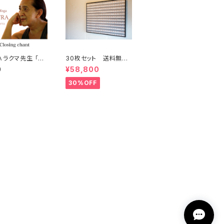
ハラクマ先生 「終
30枚セット 送料無
チャンティング」
料 アシュタンガヨガポ
0
¥58,800
音声データ
スターL
30%OFF